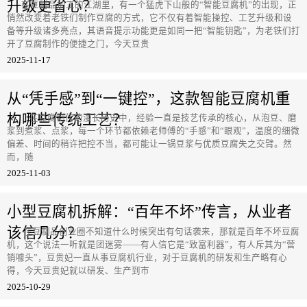
升级更省心？
在豆制品加工的江湖里，有一个猛虎下山般的“智能豆腐机”的出现，正
悄然改变着老铁们制作豆腐的方式，它不仅有着智能操控、工艺升级和设
备等升级诸多亮点，其语音提示功能更是如同一把“智能钥匙”，为老铁们打
开了豆腐制作的便捷之门，今天豆贵
2025-11-17
从“凭手感”到“一键控”，这款智能豆腐机重
构哪些传统工艺？
在豆腐制作的漫长历史中，经验一直是技艺传承的核心，从泡豆、磨
浆到煮浆、点浆，每一个环节都依赖老师傅的“手感”和“眼观”，温度的细微
偏差、时间的稍许把控不当，都可能让一锅豆浆与优质豆腐失之交臂。然
而，随
2025-11-03
小型豆腐机拆解：“百年不坏”传言，从业者
该信几分？
在豆制品创业圈不知道什么时候突出有句话袭来，那就是百年不坏豆腐
机，这个说法一听就是团迷雾——有人信它是“致富利器”，有人斥其为“营
销噱头”，豆贵妃一直从事豆腐机行业，对于豆腐机的研发和生产略有心
得，今天豆贵妃就以研发、生产到市
2025-10-29