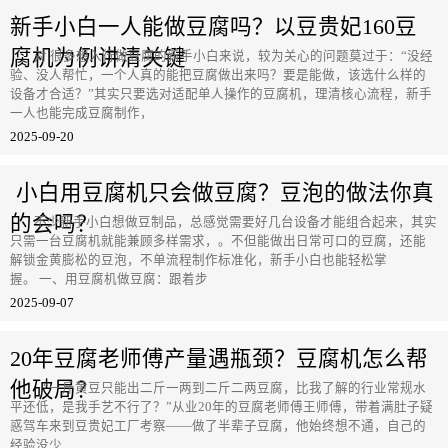
新手小白一人能做豆腐吗？以豆贵妃160豆
腐机为例讲清关键
对 很多想入行做豆腐的新手小白来说，较为关心的问题莫过于：“没经
验、没人帮忙，一个人真的能把豆腐做出来吗？要是能做，该选什么样的
设备才合适？”其实只要选对适配单人操作的豆腐机，理清核心流程，新手
一人也能完成豆腐制作，
2025-09-20
小白用豆腐机只会做豆腐？豆泡的做法你真
的会吗？
不少新手小白想做豆制品，总感觉需要好几台设备才能组合起来，其实
只需一台豆腐机就能兼顾多样需求，。不但能做出日常可口的豆腐，还能
解锁金黄膨松的豆泡，不单流程制作标准化，新手小白也能轻松掌
握。 一、用豆腐机做豆腐：跟着步
2025-09-07
20年豆腐老师傅产量遇瓶颈？豆腐机怎么帮
他破局？
“一斤黄豆只能出二斤一两到二斤二两豆腐，比我了解的行业常规水
平还低，是我手艺不行了？”从业20年的豆腐老师傅王师傅，带着满肚子疑
惑驾车来到豆贵妃工厂考察——做了半辈子豆腐，他始终想不通，自己的
经验没少