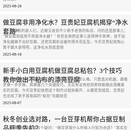
2025-08-26
做豆腐非用净化水？豆贵妃豆腐机揭穿“净水
套路”
屏幕前的家人们，近期又收到不少新手老铁的私信，问的还是那事儿：
“做豆腐到底用不用装净水器？” 有些友商把这事儿说得神乎其神，说不加
净化器做不出好豆腐，还把豆腐机设备吹得天花乱坠。今天豆贵妃就掏心
窝子跟大家唠唠，这净化水到底是刚
2025-08-18
新手小白用豆腐机做豆腐总粘包？3个技巧
教你做出不粘布的漂亮豆腐
新手小白用豆腐机做豆腐，其实没想象中那么难。只要选对机器，跟着
步骤一步步做，再掌握几个关键技巧，无论有没有经验照样能做出滑嫩紧
实的豆腐。今天豆贵妃就把这个制作过程拆解开，从磨浆到成型，豆贵妃
也总结了新手容易踩的“粘包”坑都给您
2025-08-07
秋冬创业选对路，一台豆芽机帮你占据豆制
品旺季先机？
好多新手小白都有个疑问：“做豆芽我什么时候入行较为合适？”其实在