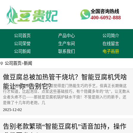
全国咨询热线
400-6092-888
公司首页
产品中心
公司简介
公司荣誉
生产车间
在线留言
公司新闻
联系我们
电子画册
公司首页
>新闻
做豆腐总被加热管干烧坑？智能豆腐机凭啥
能让“你”告别它？
说起做豆腐，不少老铁都觉得是门熟能生巧的手艺，但真正长期做这
行才知道，比起泡豆、点浆这些基础技巧，有个隐藏多年的“坑”，让无数从
业者头疼不已——那就是豆腐机锅炉缺水干烧！不管是刚入行的新手，还
是做了十几年的老炮，几
2025-12-02
告别老款繁琐“智能豆腐机”语音加持，操作