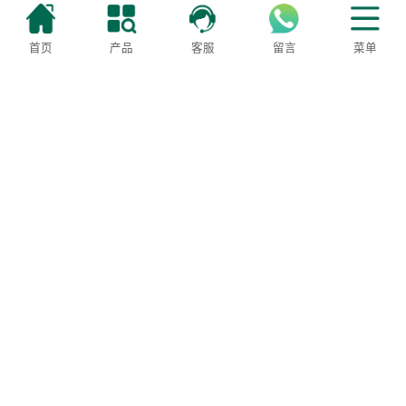
豆贵妃看来，当下就比较合适。为什么这么说呢？因为豆制品10月份以后
就是旺季，现在入行做豆芽，趁着这段时间打基础、熟悉客源、积累渠
道，刚好能为冬天的消费高峰做好准备
首页
产品
客服
留言
菜单
2025-07-27
上一页
1
2
3
4
5
6
7
8
...
31
32
下一页
400-6092-888
服务监督：18322001688
地址：天津市滨海新区大港万安路28号三好机械
津ICP备2021008557号-2