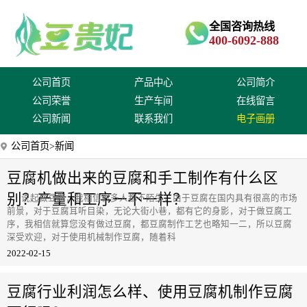
全国咨询热线
400-6092-888
公司首页
产品中心
公司简介
公司荣誉
生产车间
在线留言
公司新闻
联系我们
电子画册
公司首页
>新闻
豆腐机做出来的豆腐和手工制作有什么区
别？产量和工序一不一样？
说起做豆腐，我相信很多人都不陌生，由于豆腐在国内具有很高的市场
前景，对于豆腐耳听目染，无论大街小巷，都有它的身影，对于做豆腐工
序，我相信就算您没有做过豆腐，都豆腐制作工艺也略知一二，所以豆腐
深受欢迎，对于使用机械制作豆腐，随着科
2022-02-15
豆腐行业利润怎么样、使用豆腐机制作豆腐