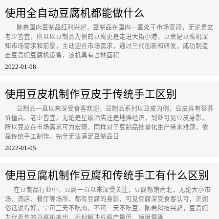
使用全自动豆腐机都能做什么
随着国内豆制品红利兴起，豆制品在国内一直处于市场宽阔，无论男女
老少皆宜，所以以豆制品为例的豆腐更是走进大街小港，豆贵妃豆腐机深
知市场需求和前景，主动迎合市场需求，通过三代创新和研发，成功制造
出豆贵妃豆腐机设备，该机具有占地面积
2022-01-08
使用豆皮机制作豆皮于传统手工区别
豆制品一直以来深受食客欢迎，豆制品系列以豆皮为例，豆皮具有营养
价值高、老少皆宜，无论是星级酒店还是地摊经济，到处可见豆皮身影，
所以豆皮在市场需求可为宏观，同样对于豆制品批量化生产带来难题，依
靠传统手工制作，完全无法满足豆制品日
2022-01-05
使用豆腐机制作豆腐和传统手工有什么区别
在豆制品行业中，豆腐一直以来深受关注，豆腐畅销南北，无论大小市
场、酒店、餐厅等场所，都有豆腐的身影，可见豆腐深受食客认可，正如
俗话说得好，宁可三天不吃肉、不可一天不吃豆，随着科技兴起，豆贵妃
为代表性的豆腐机推出，不但解决豆腐产量低、速度慢等