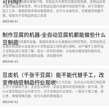
可行吗？
说起豆腐我相信家喻户晓，豆制品为代表性豆腐深受热捧，豆制品含有
丰富的蛋白质和营养，所以豆制品在国内豆腐市场前景不错，对于豆腐的
加工工序，我相信很多朋友都很陌生，对于从业者而言，豆腐虽然销量不
错，但是对于豆制品的加工却是
2022-02-11
制作豆腐的机器-全自动豆腐机都能做些什么
豆制品
说起制作豆腐的设备，我相信很多从业者都会记得豆贵妃，豆贵妃经过
长期市场调研以及走进大小豆制品加工场所进行调研，对产痛手工制作加
工豆制品进行深度了解，经过一系列的调研，以及南北做豆腐的差异化，
进行研制出豆贵妃豆腐机设备，该机整合传
2022-01-15
豆皮机（千张干豆腐）能不能代替手工，改
变传统豆制品行业现状
豆皮在国内一直比较畅销，在北方称之为豆皮，在东北以及其它地区称
之为干豆腐和千张，无论怎么称呼，豆皮在国内的受热程度一直不减，所
以从事豆制品行业大有可为，对于豆制品行业而言，一直处于用工难、用
工贵、难管理等问题，较为头疼的事情莫过
2022-01-12