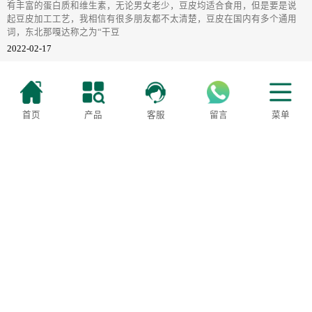
有丰富的蛋白质和维生素，无论男女老少，豆皮均适合食用，但是要是说
起豆皮加工工艺，我相信有很多朋友都不太清楚，豆皮在国内有多个通用
词，东北那嘎达称之为“干豆
2022-02-17
上一页
1
2
...
24
25
26
27
28
首页
产品
客服
留言
菜单
29
30
31
32
下一页
400-6092-888
服务监督：18322001688
地址：天津市滨海新区大港万安路28号三好机械
津ICP备2021008557号-2