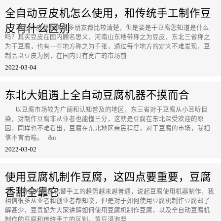
全自动豆皮机怎么使用，和传统手工制作豆
皮有什么区别
说起豆皮我相信很多朋友都比较清楚，但是要是干豆腐您知道是什么
吗？其实豆皮在国内顾名思义，河南山东地带称之为豆皮，东北三省称之
为干豆腐，也有一些地方称之为千张，通过每个地方的定义不难发现，豆
制品以豆皮为例，在国内具有宽广的市场前
2022-03-04
东北大姐遇上全自动豆腐机器不摸而合
以豆腐市场较为广阔和认知普及的地区，东三省对于豆腐从小耳听目
染，对制作豆腐非从业者也能懂三分，这就是豆腐在东北深受欢迎的原
因，同样也不难看出，豆腐在东北地区亲民程度，对于豆腐的市场，我相
信不言而喻。 &n
2022-03-02
使用豆腐机制作豆腐，这四点要重要，豆腐
香甜全靠它
随着国内机械化替手工的趋势越来越普通，说起豆腐使用机器制作，我
相信很多从业者和创业者都知晓，但是对于如何使用豆腐机制作豆腐却了
解甚少，豆贵妃为大家讲解如何使用豆腐机制作豆腐，以及全自动豆腐机
制作的豆腐和传统手工的区别。黄豆浸泡要