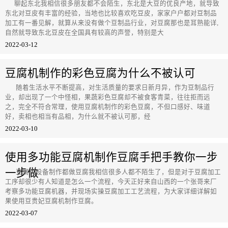
聊起东北我相信很多朋友都不会陌生，东北是大豆的优良产地，就导致
东北对豆皮有丰富的经验，当地也比较喜欢吃豆皮，家家户户都对豆制品
加工有一番见解，就算从来没有做个豆制品行业，对豆腐那也是耳熟能详,
自然就导致东北豆皮在全国具有较高的声誉，特别是大
2022-03-12
豆腐机制作的彩色豆腐为什么不被认可
随着生活水平不断提高，对生活质量的要求日新月异，作为豆制品行
业，却出现了一个中怪相，果蔬彩色豆腐却不被食客青菜，往往拒而远
之，完全不符合常理，使用豆腐机制作的彩色豆腐，不但口感好、味道
好，卖相也相当有品相，为什么就不被认可那，经
2022-03-10
使用多功能豆腐机制作豆腐手把手教你一步
一步做
豆腐机设备制作都做豆腐我相信很多人都不陌生了，但是对于豆腐加工
工序却很少有人知道是怎么一个流程，今天正好来自山西的一个张哥来厂
考察多功能豆腐机器，并现场实操豆腐加工工艺流程，为大家详细详解如
果使用豆贵妃豆腐机制作豆腐。
2022-03-07