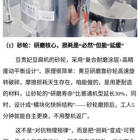
（
1
）砂轮：研磨核心，损耗是“必然”但能“延缓”
豆贵妃豆腐机的砂轮，采用“复合耐磨涂层
+
高精
度动平衡设计”。原理很简单：黄豆研磨靠砂轮高速旋
转破碎，摩擦损耗天生存在，咱能做的，是用更耐造
的材料，让砂轮的“研磨寿命”比普通机型延长
30%
，同
时，设计成“模块化快拆结构”——砂轮磨损后，工人
5
分钟就能自主更换，不用整机返厂。
这不是“对抗物理规律”，而是把“损耗”变成“可预