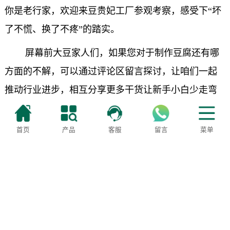
你是老行家，欢迎来豆贵妃工厂参观考察，感受下“坏
了不慌、换了不疼”的踏实。
屏幕前大豆家人们，如果您对于制作豆腐还有哪
方面的不解，可以通过评论区留言探讨，让咱们一起
推动行业进步，相互分享更多干货让新手小白少走弯
路。
首页
产品
客服
留言
菜单
400-6092-888
服务监督：18322001688
地址：天津市滨海新区大港万安路28号三好机械
津ICP备2021008557号-2