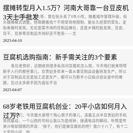
摆摊转型月入1.5万？河南大哥靠一台豆皮机
3天上手批发
河南驻马店的王大哥，曾在街头卖了8年小吃，随着城市管理升级，街
头摆摊模式调整，他琢磨着找个不用受场地限制、能长久经营的营生。走
街串巷时发现，无论是菜市场的豆制品摊位，还是乡镇的批发商，豆皮、
豆干、豆参等豆制品市场好还不愁卖——尤
2025-04-10
豆腐机选购指南：新手需关注的3个要素
各位老铁好，近期收到很多私信问豆腐机怎么用，今天咱们就来唠唠
新手入行的那些事儿，豆贵妃多年来一直从事豆制品设备研发生产，所以
对于豆制品无论是加工还是生产，都可以为新手小白指点创业途中的难
题，见过太多新手因为选址不当
2025-04-07
68岁老铁用豆腐机创业：20平小店如何月入
过万？
老铁们，今天跟大家唠个掏心窝子的事儿，凌晨五点半豆贵妃的手机
突然震动，一个山西的号码让我以为是闹钟，接通电话的瞬间，听筒里传
来沙哑却铿锵的声音："孩子，你们是做豆腐机的吧？我六十八了，有个二
十平的小店，你