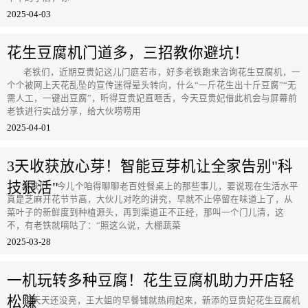
2025-04-03
花生豆腐机门道多，三招教你避坑！
老铁们，近期豆贵妃这儿门庭若市，好多老铁跑来咨询花生豆腐机，一
个个被网上天花乱坠的宣传迷得晕头转向，什么“一斤花生出十斤豆腐”“无
需人工，一键出豆腐”，听得豆贵妃直咂舌，今天豆贵妃借此机会与屏幕前
老铁进行实战分享，给大伙唠唠用
2025-04-01
3天收获放心芽！智能豆芽机让全家告别"科
技狠活"
老铁们，今儿个咱得聊聊老百姓餐桌上的那些事儿，要说现在生活水平
真是芝麻开花节节高，大伙儿对吃的讲究，早就不止停留在味道上了，从
菜叶子的新鲜度到种植源头，再到渠道正不正经，那叫一个门儿清，这
不，有老铁就嘀咕了：“照这么说，大棚蔬菜
2025-03-28
一机玩转多种豆腐！花生豆腐机助力开店轻
松赚
每天天还没亮，王大姐的早餐铺就热闹起来，新添的豆贵妃花生豆腐机