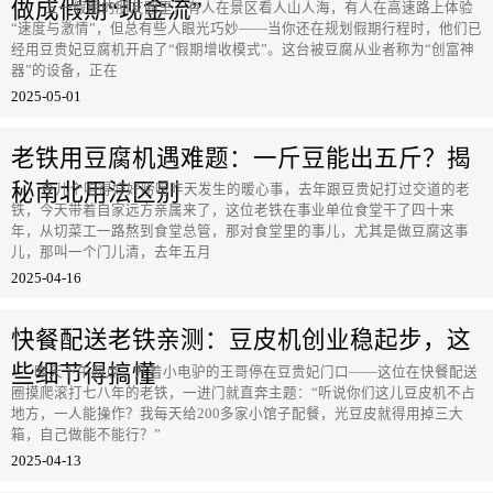
做成假期“现金流”
五一假期的朋友圈里，有人在景区看人山人海，有人在高速路上体验
“速度与激情”，但总有些人眼光巧妙——当你还在规划假期行程时，他们已
经用豆贵妃豆腐机开启了“假期增收模式”。这台被豆腐从业者称为“创富神
器”的设备，正在
2025-05-01
老铁用豆腐机遇难题：一斤豆能出五斤？揭
秘南北用法区别
今儿个咱得好好唠唠昨天发生的暖心事，去年跟豆贵妃打过交道的老
铁，今天带着自家远方亲属来了，这位老铁在事业单位食堂干了四十来
年，从切菜工一路熬到食堂总管，那对食堂里的事儿，尤其是做豆腐这事
儿，那叫一个门儿清，去年五月
2025-04-16
快餐配送老铁亲测：豆皮机创业稳起步，这
些细节得搞懂
昨天下午两点，开着小电驴的王哥停在豆贵妃门口——这位在快餐配送
圈摸爬滚打七八年的老铁，一进门就直奔主题：“听说你们这儿豆皮机不占
地方，一人能操作？我每天给200多家小馆子配餐，光豆皮就得用掉三大
箱，自己做能不能行？”
2025-04-13