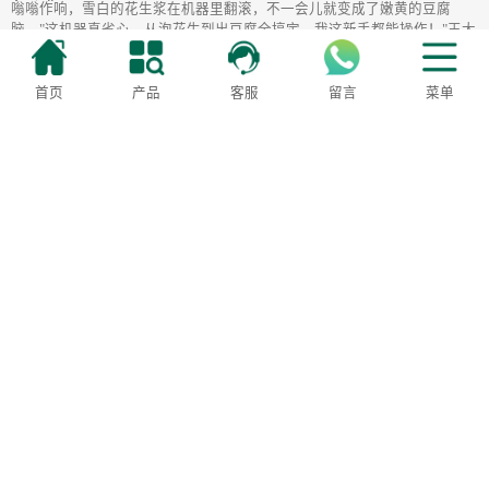
嗡嗡作响，雪白的花生浆在机器里翻滚，不一会儿就变成了嫩黄的豆腐
脑，"这机器真省心，从泡花生到出豆腐全搞定，我这新手都能操作！"王大
姐边说边给顾客
2025-03-25
首页
产品
客服
留言
菜单
上一页
1
2
3
4
5
6
7
8
...
31
32
下一页
400-6092-888
服务监督：18322001688
地址：天津市滨海新区大港万安路28号三好机械
津ICP备2021008557号-2