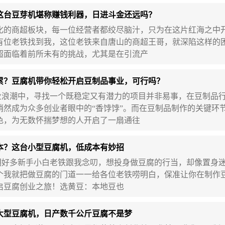
这台豆芽机堪称赚钱利器，日进斗金还远吗？
商超板块，每一位经营者都绞尽脑汁，只为在这片红海之中
有位老铁找到我，这位老铁来自唐山的商超王哥，就深陷这样的
超面临着前所未有的挑战，尤其是在引流产
累？豆腐机带你轻松开启豆制品事业，可行吗？
潮中，寻找一个既稳定又有潜力的项目并非易事，在豆制品行
悄然成为众多创业者眼中的“香饽饽”。而在豆制品制作的关键环
色，为无数怀揣梦想的人开启了一扇通往
本？这台小型豆腐机，低成本有妙招
多新手小白老铁跟我念叨，想投身做豆腐的行当，却像置身迷
个我就把做豆腐的门道一一给各位老铁唠明白，保准让你在制作
启豆腐创业之旅！选黄豆：本地豆也
大型豆腐机，日产数千公斤豆腐不是梦