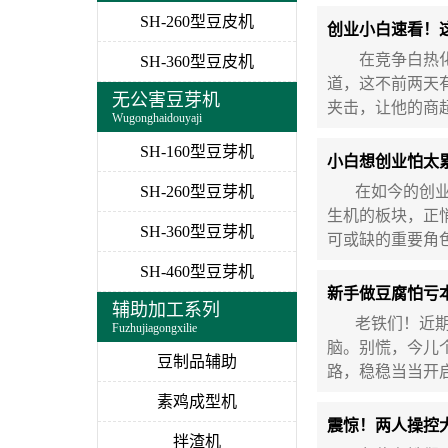
SH-260型豆皮机
创业小白速看！
在竞争白热化的
SH-360型豆皮机
道，这不前两天
无公害豆芽机
夹击，让他的商
Wugonghaidouyaji
SH-160型豆芽机
小白想创业怕太
SH-260型豆芽机
在如今的创业浪
生机的板块，正
SH-360型豆芽机
可或缺的重要角
SH-460型豆芽机
新手做豆腐怕亏
辅助加工系列
老铁们！近期好
Fuzhujiagongxilie
脑。别慌，今儿
豆制品辅助
路，稳稳当当开
素鸡成型机
震惊！两人操控
拌渣机