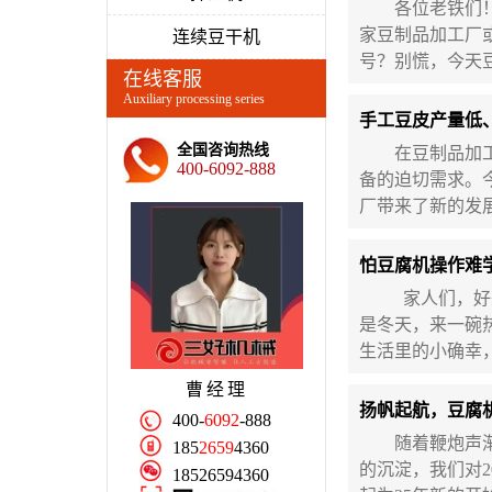
各位老铁们！豆
家豆制品加工厂
连续豆干机
号？别慌，今天
在线客服
Auxiliary processing series
手工豆皮产量低
全国咨询热线
在豆制品加工行
400-6092-888
备的迫切需求。
厂带来了新的发
怕豆腐机操作难
家人们，好久没
是冬天，来一碗
生活里的小确幸
曹经理
扬帆起航，豆腐
400-
6092
-888
随着鞭炮声渐渐
185
2659
4360
的沉淀，我们对2
18526594360