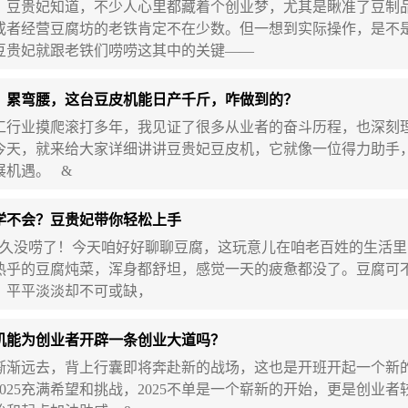
贵妃知道，不少人心里都藏着个创业梦，尤其是瞅准了豆制品
或者经营豆腐坊的老铁肯定不在少数。但一想到实际操作，是不
豆贵妃就跟老铁们唠唠这其中的关键——
、累弯腰，这台豆皮机能日产千斤，咋做到的？
业摸爬滚打多年，我见证了很多从业者的奋斗历程，也深刻
今天，就来给大家详细讲讲豆贵妃豆皮机，它就像一位得力助手
展机遇。 &
学不会？豆贵妃带你轻松上手
唠了！今天咱好好聊聊豆腐，这玩意儿在咱老百姓的生活里
热乎的豆腐炖菜，浑身都舒坦，感觉一天的疲惫都没了。豆腐可
，平平淡淡却不可或缺，
机能为创业者开辟一条创业大道吗？
远去，背上行囊即将奔赴新的战场，这也是开班开起一个新的起
025充满希望和挑战，2025不单是一个崭新的开始，更是创业