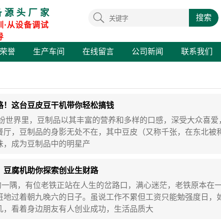
备源头厂家
搜索
训·从设备调试
导
荣誉
生产车间
在线留言
公司新闻
联系我们
路！这台豆皮豆干机带你轻松搞钱
界里，豆制品以其丰富的营养和多样的口感，深受大众喜爱
餐厅，豆制品的身影无处不在，其中豆皮（又称千张，在东北被
味，成为豆制品中的明星产
，豆腐机助你探索创业生财路
隅，有位老铁正站在人生的岔路口，满心迷茫，老铁原本在一
班地过着朝九晚六的日子。虽说工作不累但工资只能勉强度日，
几，看着身边朋友有人创业成功，生活品质大