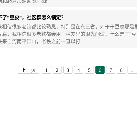
始和起点加油助威。&n
不了“豆皮”，社区群怎么锁定？
信很多老铁都比较熟悉，特别是在东三省，对于干豆腐那是
豆腐，我相信很多老铁都会用一种差异的眼光问道，什么是“干豆
铁来自河南平顶山，老铁之前一直以打
上一页
1
2
3
4
5
6
7
8
...