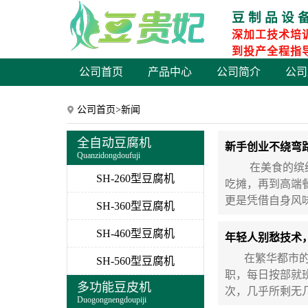
豆制品设
深加工技术培
到投产全程指
公司首页
产品中心
公司简介
公司
公司首页
>新闻
全自动豆腐机
新手创业不绕弯
Quanzidongdoufuji
在美食的缤纷世
SH-260型豆腐机
吃摊，再到高端
更是凭借自身风
SH-360型豆腐机
SH-460型豆腐机
年轻人别愁技术
在繁华都市的一
SH-560型豆腐机
职，每日按部就
多功能豆皮机
次，几乎所剩无
Duogongnengdoupiji