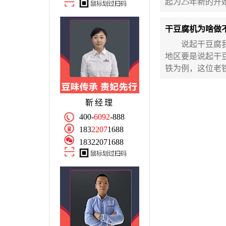
起为25年新的开
干豆腐机为啥做
说起干豆腐我相
地区要是说起干
铁为例，这位老
靳经理
400-
6092
-888
183
2207
1688
18322071688