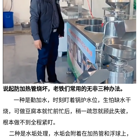
说起防加热管烧坏，老铁们常用的无非三种办法。
一种是勤加水，时刻盯着锅炉水位，生怕缺水干
烧，可做豆腐本就忙前忙后，稍一疏忽就顾此失彼，
根本做不到全程紧盯。
二种是水垢处理，水垢会附着在加热管和浮球上，